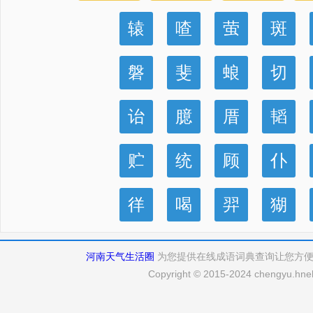
辕
喳
萤
斑
磐
斐
蜋
切
诒
臆
厝
韬
贮
统
顾
仆
徉
喝
羿
猢
河南天气生活圈
为您提供在线成语词典查询让您方
Copyright © 2015-2024 chengyu.hneh