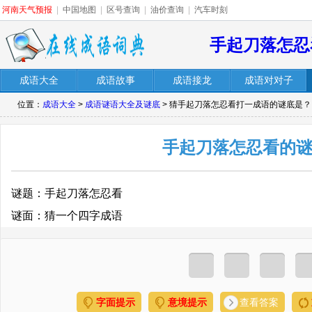
河南天气预报
|
中国地图
|
区号查询
|
油价查询
|
汽车时刻
手起刀落怎忍
成语大全
成语故事
成语接龙
成语对对子
位置：
成语大全
>
成语谜语大全及谜底
> 猜手起刀落怎忍看打一成语的谜底是？
手起刀落怎忍看的
谜题：手起刀落怎忍看
谜面：猜一个四字成语
字面提示
意境提示
查看答案