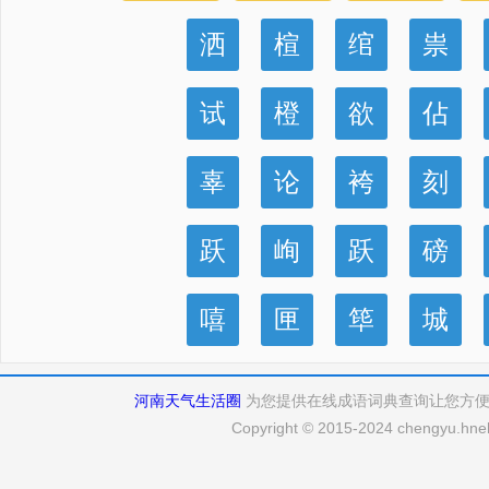
洒
楦
绾
祟
试
橙
欲
佔
辜
论
袴
刻
跃
峋
跃
磅
嘻
匣
筚
城
河南天气生活圈
为您提供在线成语词典查询让您方
Copyright © 2015-2024 chengyu.hneh