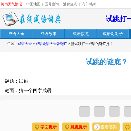
河南天气预报
|
中国地图
|
区号查询
|
油价查询
|
汽车时刻
试跳打
成语大全
成语故事
成语接龙
成语对对子
位置：
成语大全
>
成语谜语大全及谜底
> 猜试跳打一成语的谜底是？
试跳的谜底？
谜题：试跳
谜面：猜一个四字成语
字面提示
意境提示
查看答案