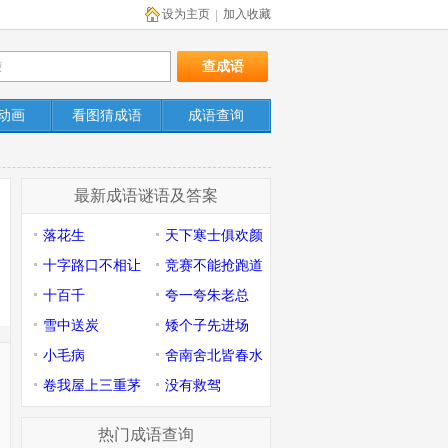
设为主页
加入收藏
|
动画
看图猜成语
成语查询
最新成语谜语及答案
落花生
天下寒士俱欢颜
十字路口不相让
竞赛不能抢跑道
十百千
夸一夸朱老总
雪中送炭
矮个子先进场
小毛病
舍南舍北皆春水
卷我屋上三重茅
没有救驾
热门成语查询