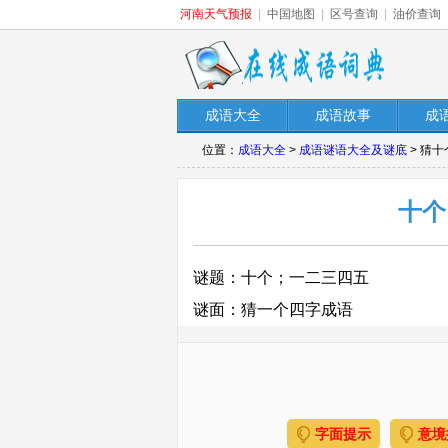
河南天气预报
|
中国地图
|
区号查询
|
油价查询
成语大全
成语故事
成
位置：
成语大全
>
成语谜语大全及谜底
> 猜
十个
谜题：十个；一二三四五
谜面：猜一个四字成语
字面提示
意境