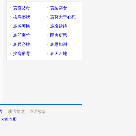
哀哀父母
哀梨蒸食
挨肩擦膀
哀莫大于心死
哀感顽艳
哀哀欲绝
哀丝豪竹
匪夷所思
哀兵必胜
哀思如潮
挨肩搭背
哀天叫地
语
、成语接龙、成语故事
d
xml地图