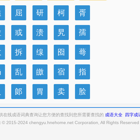
隘
屈
研
柯
胥
粒
或
溃
旯
孺
数
拆
缐
囵
蕚
诌
乱
皦
宿
指
泛
郞
胃
卖
脍
供在线成语词典查询让您方便的查找到您所需要查找的
成语大全
四字成
t © 2015-2024 chengyu.hnehome.net Corporation, All Rights Reserve