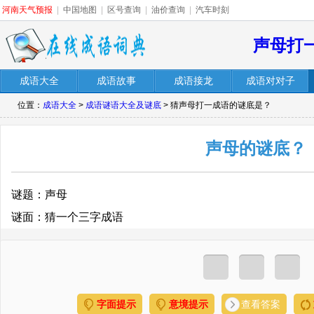
河南天气预报
|
中国地图
|
区号查询
|
油价查询
|
汽车时刻
声母打
成语大全
成语故事
成语接龙
成语对对子
位置：
成语大全
>
成语谜语大全及谜底
> 猜声母打一成语的谜底是？
声母的谜底？
谜题：声母
谜面：猜一个三字成语
字面提示
意境提示
查看答案