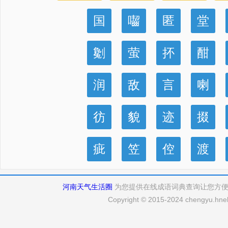
国
囓
匿
堂
劖
萤
抔
酣
润
敌
言
喇
彷
貌
迹
掇
疵
笠
倥
渡
河南天气生活圈
为您提供在线成语词典查询让您方
Copyright © 2015-2024 chengyu.hneh