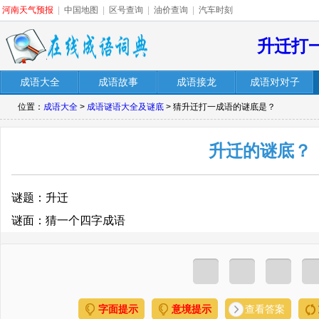
河南天气预报
|
中国地图
|
区号查询
|
油价查询
|
汽车时刻
升迁打
成语大全
成语故事
成语接龙
成语对对子
位置：
成语大全
>
成语谜语大全及谜底
> 猜升迁打一成语的谜底是？
升迁的谜底？
谜题：升迁
谜面：猜一个四字成语
字面提示
意境提示
查看答案