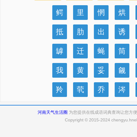
鳄
里
惘
烘
抵
肋
出
诱
罅
迁
蝇
筒
我
黄
妥
觎
羚
茕
乔
涔
河南天气生活圈
为您提供在线成语词典查询让您方
Copyright © 2015-2024 chengyu.hneh