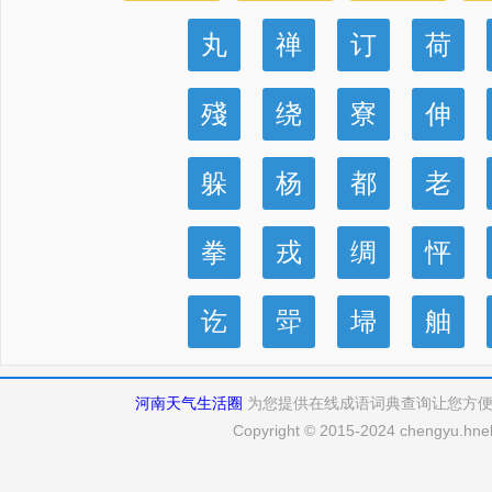
丸
禅
订
荷
殘
绕
寮
伸
躲
杨
都
老
拳
戎
绸
怦
讫
斝
埽
舳
河南天气生活圈
为您提供在线成语词典查询让您方
Copyright © 2015-2024 chengyu.hneh