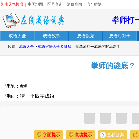
河南天气预报
|
中国地图
|
区号查询
|
油价查询
|
汽车时刻
拳师打
成语大全
成语故事
成语接龙
成语对对子
位置：
成语大全
>
成语谜语大全及谜底
> 猜拳师打一成语的谜底是？
拳师的谜底？
谜题：拳师
谜面：猜一个四字成语
字面提示
意境提示
查看答案