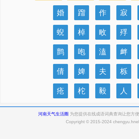
婚
蹓
作
寂
蜺
棹
畋
殍
鹯
咆
溘
衅
倩
婢
夫
栎
疮
柁
毅
人
河南天气生活圈
为您提供在线成语词典查询让您方
Copyright © 2015-2024 chengyu.hneh