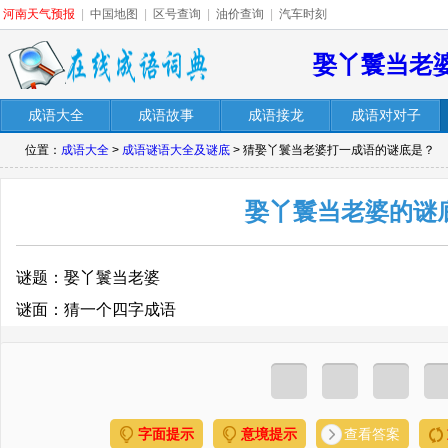
河南天气预报
|
中国地图
|
区号查询
|
油价查询
|
汽车时刻
娶丫鬟当老
成语大全
成语故事
成语接龙
成语对对子
位置：
成语大全
>
成语谜语大全及谜底
> 猜娶丫鬟当老婆打一成语的谜底是？
娶丫鬟当老婆的谜
谜题：娶丫鬟当老婆
谜面：猜一个四字成语
字面提示
意境提示
查看答案