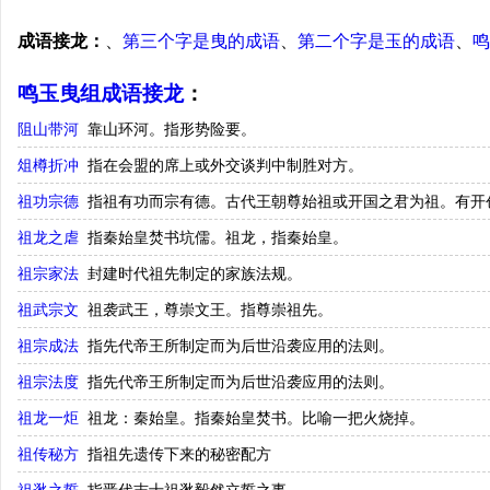
成语接龙：
、
第三个字是曳的成语
、
第二个字是玉的成语
、
鸣
鸣玉曳组成语接龙
：
阻山带河
靠山环河。指形势险要。
俎樽折冲
指在会盟的席上或外交谈判中制胜对方。
祖功宗德
指祖有功而宗有德。古代王朝尊始祖或开国之君为祖。有开
祖龙之虐
指秦始皇焚书坑儒。祖龙，指秦始皇。
祖宗家法
封建时代祖先制定的家族法规。
祖武宗文
祖袭武王，尊崇文王。指尊崇祖先。
祖宗成法
指先代帝王所制定而为后世沿袭应用的法则。
祖宗法度
指先代帝王所制定而为后世沿袭应用的法则。
祖龙一炬
祖龙：秦始皇。指秦始皇焚书。比喻一把火烧掉。
祖传秘方
指祖先遗传下来的秘密配方