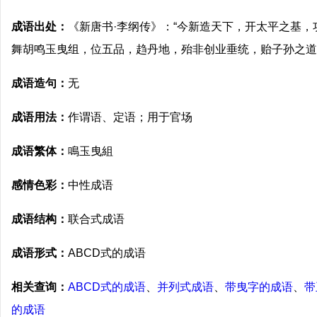
成语出处：
《新唐书·李纲传》：“今新造天下，开太平之基
舞胡鸣玉曳组，位五品，趋丹地，殆非创业垂统，贻子孙之道
成语造句：
无
成语用法：
作谓语、定语；用于官场
成语繁体：
鳴玉曳組
感情色彩：
中性成语
成语结构：
联合式成语
成语形式：
ABCD式的成语
相关查询：
ABCD式的成语
、
并列式成语
、
带曳字的成语
、
带
的成语