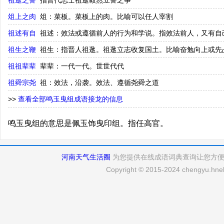
祖逖之誓
指晋代志士祖逖毅然立誓之事
俎上之肉
俎：菜板。菜板上的肉。比喻可以任人宰割
祖述有自
祖述：效法或遵循前人的行为和学说。指效法前人，又有自
祖生之鞭
祖生：指晋人祖逖。祖逖立志收复国土。比喻奋勉向上或先
祖祖辈辈
辈辈：一代一代。世世代代
祖舜宗尧
祖：效法，沿袭。效法、遵循尧舜之道
>>
查看全部鸣玉曳组成语接龙的信息
鸣玉曳组的意思是佩玉饰曳印组。指任高官。
河南天气生活圈
为您提供在线成语词典查询让您方
Copyright © 2015-2024 chengyu.hneh