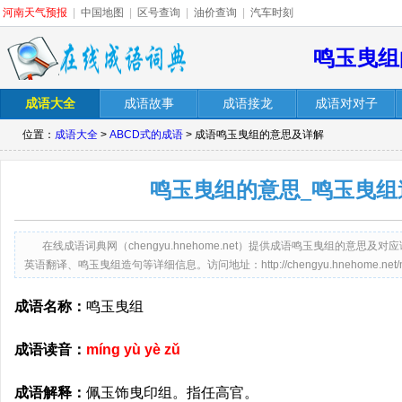
河南天气预报
|
中国地图
|
区号查询
|
油价查询
|
汽车时刻
鸣玉曳组
成语大全
成语故事
成语接龙
成语对对子
位置：
成语大全
>
ABCD式的成语
> 成语鸣玉曳组的意思及详解
鸣玉曳组的意思_鸣玉曳组
在线成语词典网（chengyu.hnehome.net）提供成语鸣玉曳组的意
英语翻译、鸣玉曳组造句等详细信息。访问地址：http://chengyu.hnehome.net/min
成语名称：
鸣玉曳组
成语读音：
míng yù yè zǔ
成语解释：
佩玉饰曳印组。指任高官。