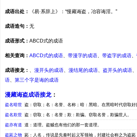
成语出处：
《易·系辞上》：“慢藏诲盗，冶容诲淫。”
成语造句：
无
成语形式：
ABCD式的成语
相关查询：
ABCD式的成语
、
带漫字的成语
、
带盗字的成语
、
成语接龙：
、
漫开头的成语
、
漫结尾的成语
、
盗开头的成语
、
语
、
第三个字是诲的成语
漫藏诲盗成语接龙
：
盗名暗世
盗：窃取；名：名誉、名称；暗：黑暗。在黑暗时代窃取好
盗名欺世
盗：窃取；名：名誉；欺：欺骗。窃取名誉，欺骗世人。
盗亦有道
道：道理。盗贼也有他们的那一套道理。
盗跖之物
跖：人名，传说是先秦时起义军领袖，封建社会称之为盗跖