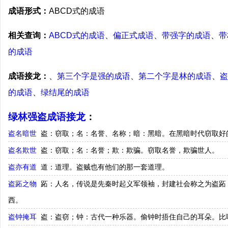
成语形式：
ABCD式的成语
相关查询：
ABCD式的成语
、
偏正式成语
、
带强字的成语
、
带
的成语
成语接龙：
、
第三个字是强的成语
、
第二个字是林的成语
、
盗
的成语
、
绿结尾的成语
绿林强盗成语接龙
：
盗名暗世
盗：窃取；名：名誉、名称；暗：黑暗。在黑暗时代窃取好
盗名欺世
盗：窃取；名：名誉；欺：欺骗。窃取名誉，欺骗世人。
盗亦有道
道：道理。盗贼也有他们的那一套道理。
盗跖之物
跖：人名，传说是先秦时起义军领袖，封建社会称之为盗跖
西。
盗钟掩耳
盗：盗窃；钟：古代一种乐器。偷钟时捂住自己的耳朵。比