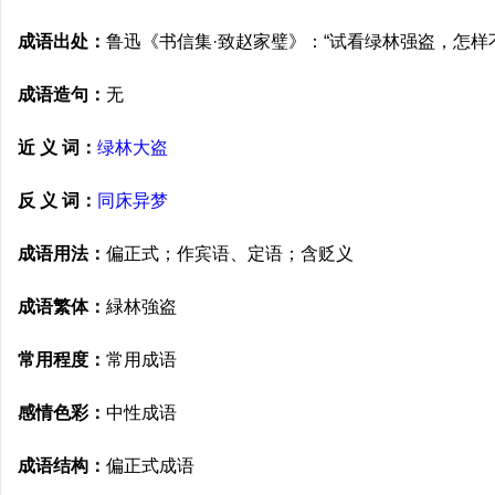
成语出处：
鲁迅《书信集·致赵家璧》：“试看绿林强盗，怎样
成语造句：
无
近 义 词：
绿林大盗
反 义 词：
同床异梦
成语用法：
偏正式；作宾语、定语；含贬义
成语繁体：
緑林強盗
常用程度：
常用成语
感情色彩：
中性成语
成语结构：
偏正式成语