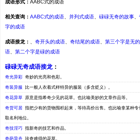
成语形式：
AABC式的成语
相关查询：
AABC式的成语
、
并列式成语
、
碌碌无奇的故事
、
字的成语
成语接龙：
、
奇开头的成语
、
奇结尾的成语
、
第三个字是无的
语
、
第二个字是碌的成语
碌碌无奇成语接龙
：
奇光异彩
奇妙的光亮和色彩。
奇装异服
比一般人衣着式样特异的服装（多含贬义）。
奇花异草
原意是指希奇少见的花草。也比喻美妙的文章作品等。
奇货可居
指把少有的货物囤积起来，等待高价出售。也比喻拿某种专
取名利地位。
奇技淫巧
指新奇的技艺和作品。
奇葩异卉
珍奇难得的花草。