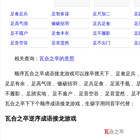
足食足兵
足智多谋
足尺加二
足
足高气强
镞砺括羽
足兵足食
足
足不窥户
足食丰衣
足不履影
足
足音空谷
足音跫然
足不出门
足
相关查询：
瓦合之卒的意思
顺序瓦合之卒成语接龙游戏可以接卒擅天下 、足食足兵 、
足足有余 、足高气强 、镞砺括羽 、足兵足食 、足茧手胝 、
不履影 、足踏实地 、足不逾户 、足音空谷 、足音跫然 、足
瓦合之卒下下个顺序成语接龙游戏，生僻字用同音字代替；
瓦合之卒逆序成语接龙游戏
瓦
合之卒