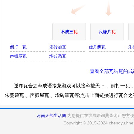
不成三
瓦
尺椽片
瓦
倒打一瓦
添砖加瓦
虚舟飘瓦
朱
声振屋瓦
增砖添瓦
查看全部瓦结尾的成
逆序瓦合之卒成语接龙游戏可以接卒擅天下 、倒打一瓦 、
朱甍碧瓦 、声振屋瓦 、增砖添瓦等;点击上面链接进行瓦合
河南天气生活圈
为您提供在线成语词典查询让您方
Copyright © 2015-2024 chengyu.hneh