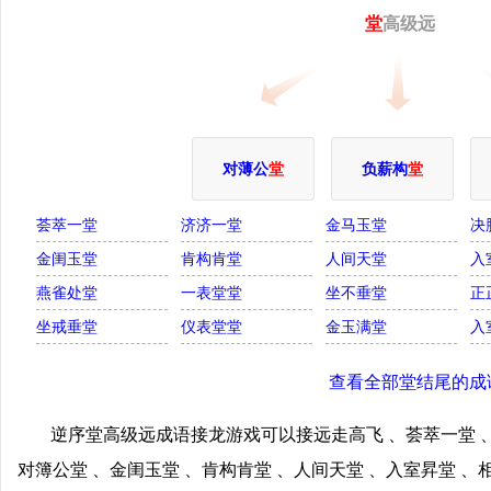
堂
高级远
对薄公
堂
负薪构
堂
荟萃一堂
济济一堂
金马玉堂
决
金闺玉堂
肯构肯堂
人间天堂
入
燕雀处堂
一表堂堂
坐不垂堂
正
坐戒垂堂
仪表堂堂
金玉满堂
入
查看全部堂结尾的成
逆序堂高级远成语接龙游戏可以接远走高飞 、荟萃一堂 、
对簿公堂 、金闺玉堂 、肯构肯堂 、人间天堂 、入室昇堂 、