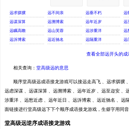
远求骐骥
远不间亲
远垂不朽
远
远谋深算
远溯博索
远年近岁
远
远瞩高瞻
远山芙蓉
远涉重洋
远
远泝博索
远近驰名
远隔重洋
远
查看全部远开头的成
相关查询：
堂高级远的意思
顺序堂高级远成语接龙游戏可以接远走高飞 、远求骐骥 、
远虑深谋 、远谋深算 、远溯博索 、远年近岁 、远至迩安 、
涉重洋 、远愁近虑 、远年近日 、远泝博索 、远近驰名 、远
面链接进行堂高级远下下个顺序成语接龙游戏，生僻字用同音
堂高级远逆序成语接龙游戏