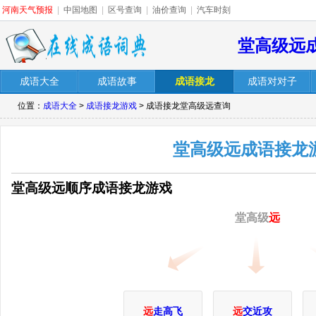
河南天气预报
|
中国地图
|
区号查询
|
油价查询
|
汽车时刻
堂高级远
成语大全
成语故事
成语接龙
成语对对子
位置：
成语大全
>
成语接龙游戏
> 成语接龙堂高级远查询
堂高级远成语接龙
堂高级远顺序成语接龙游戏
堂高级
远
远
走高飞
远
交近攻