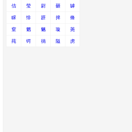
佶
莹
尉
砸
罅
睬
悱
趼
捭
脩
窒
魍
魉
璇
荛
莼
锷
徜
隘
虏