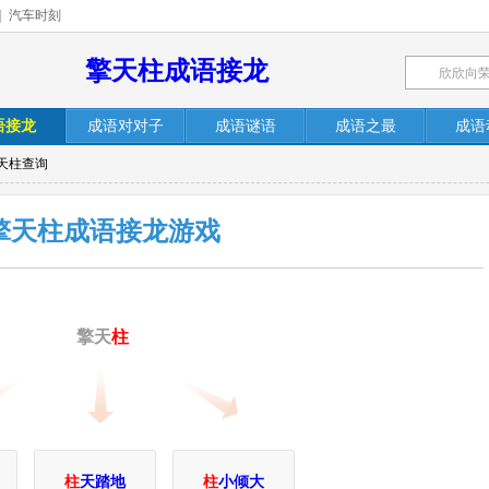
|
汽车时刻
擎天柱成语接龙
语接龙
成语对对子
成语谜语
成语之最
成语
天柱查询
擎天柱成语接龙游戏
擎天
柱
柱
天踏地
柱
小倾大