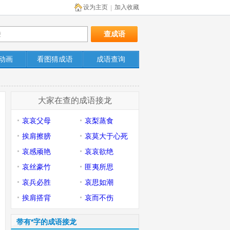
设为主页
加入收藏
|
动画
看图猜成语
成语查询
大家在查的成语接龙
哀哀父母
哀梨蒸食
挨肩擦膀
哀莫大于心死
哀感顽艳
哀哀欲绝
哀丝豪竹
匪夷所思
哀兵必胜
哀思如潮
挨肩搭背
哀而不伤
带有*字的成语接龙