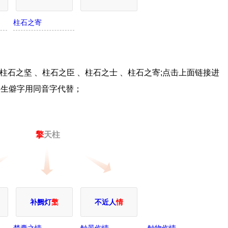
柱石之寄
石之坚 、柱石之臣 、柱石之士 、柱石之寄;点击上面链接进
，生僻字用同音字代替；
擎
天柱
补阙灯
檠
不近人
情