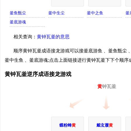
釜鱼甑尘
釜中生尘
釜中之鱼
釜
釜底游魂
相关查询：
黄钟瓦釜的意思
顺序黄钟瓦釜成语接龙游戏可以接釜底游鱼 、釜鱼甑尘 、
釜中生鱼 、釜底游魂;点击上面链接进行黄钟瓦釜下下个顺
黄钟瓦釜逆序成语接龙游戏
黄
钟瓦釜
蝶粉蜂
黄
戴玄履
黄