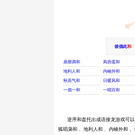
彼倡此
和
鼎鼐调和
凤协鸾和
地利人和
内峻外和
秋高气和
日暖风和
一倡一和
一唱百和
逆序和盘托出成语接龙游戏可以接
狐唱枭和 、地利人和 、内峻外和 、