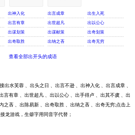
出神入化
出言成章
出生入死
出言有章
出世超凡
出以公心
出谋划策
出谋献策
出奇划策
出奇取胜
出纳之吝
出奇无穷
查看全部出开头的成语
出水芙蓉 、出头之日 、出言不逊 、出神入化 、出言成章 、
出言有章 、出世超凡 、出以公心 、出手得卢 、出其不虞 、出
内之吝 、出陈易新 、出奇取胜 、出纳之吝 、出奇无穷;点击上
语接龙游戏，生僻字用同音字代替；