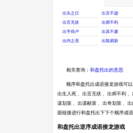
出头之日
出言不逊
出言无状
出师不利
出手得卢
出其不虞
出内之吝
出陈易新
相关查询：
和盘托出的意思
顺序和盘托出成语接龙游戏可以接
出生入死 、出言无状 、出师不利 、
谋划策 、出谋献策 、出奇划策 、出
面链接进行和盘托出下下个顺序成
和盘托出逆序成语接龙游戏