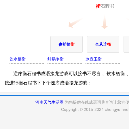
衡
石程书
参前倚
衡
合从连
衡
饮水栖衡
蚌鹬争衡
冰壶玉衡
逆序衡石程书成语接龙游戏可以接书不尽言 、饮水栖衡 
接进行衡石程书下下个逆序成语接龙游戏；
河南天气生活圈
为您提供在线成语词典查询让您方
Copyright © 2015-2024 chengyu.hneh