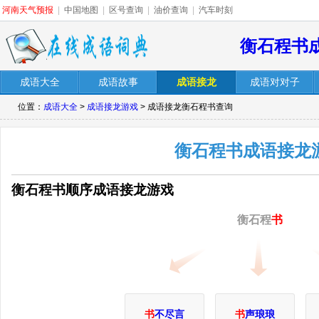
河南天气预报
|
中国地图
|
区号查询
|
油价查询
|
汽车时刻
衡石程书
成语大全
成语故事
成语接龙
成语对对子
位置：
成语大全
>
成语接龙游戏
> 成语接龙衡石程书查询
衡石程书成语接龙
衡石程书顺序成语接龙游戏
衡石程
书
书
不尽言
书
声琅琅