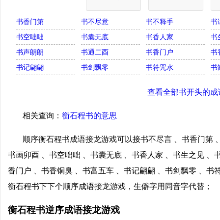
书香门第
书不尽意
书不释手
书
书空咄咄
书囊无底
书香人家
书
书声朗朗
书通二酉
书香门户
书
书记翩翩
书剑飘零
书符咒水
书
查看全部书开头的成
相关查询：
衡石程书的意思
顺序衡石程书成语接龙游戏可以接书不尽言 、书香门第 、
书画卯酉 、书空咄咄 、书囊无底 、书香人家 、书生之见 、
香门户 、书香铜臭 、书富五车 、书记翩翩 、书剑飘零 、书
衡石程书下下个顺序成语接龙游戏，生僻字用同音字代替；
衡石程书逆序成语接龙游戏