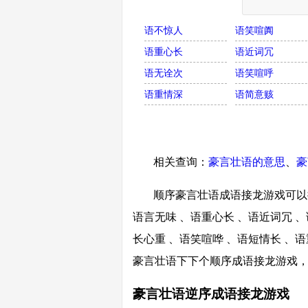
语不惊人
语笑喧阗
语重心长
语近词冗
语无诠次
语笑喧呼
语重情深
语简意赅
相关查询：
豪言壮语的意思
、
豪
顺序豪言壮语成语接龙游戏可以接
语言无味 、语重心长 、语近词冗 、
长心重 、语笑喧哗 、语短情长 、
豪言壮语下下个顺序成语接龙游戏
豪言壮语逆序成语接龙游戏