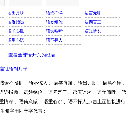
语出月胁
语焉不详
语言无味
语近指远
语妙绝伦
语四言三
语长心重
语笑喧哗
语短情长
语重心沉
语不择人
查看全部语开头的成语
言壮语对对子
语不投机 、语不惊人 、语笑喧阗 、语出月胁 、语焉不详 、
语近指远 、语妙绝伦 、语四言三 、语无诠次 、语笑喧呼 、语
语重情深 、语简意赅 、语重心沉 、语不择人;点击上面链接进行
，生僻字用同音字代替；