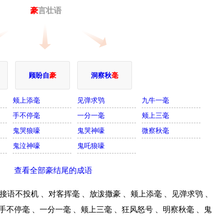
豪
言壮语
顾盼自
豪
洞察秋
毫
颊上添毫
见弹求鸮
九牛一毫
手不停毫
一分一毫
颊上三毫
鬼哭狼嚎
鬼哭神嚎
微察秋毫
鬼泣神嚎
鬼吒狼嚎
查看全部豪结尾的成语
语不投机 、对客挥毫 、放泼撒豪 、颊上添毫 、见弹求鸮 、
手不停毫 、一分一毫 、颊上三毫 、狂风怒号 、明察秋毫 、鬼