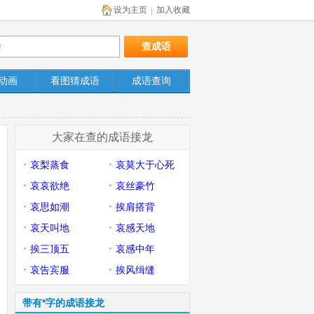
设为主页
加入收藏
|
动画
看图猜成语
成语查询
大家在查的成语接龙
哀梨蒸食
哀莫大于心死
哀哀欲绝
哀丝豪竹
哀思如潮
挨肩搭背
哀天叫地
哀感天地
挨三顶五
哀感中年
哀告宾服
挨风缉缝
带有*字的成语接龙