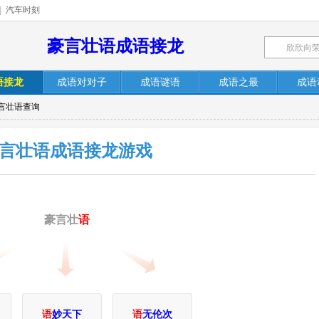
|
汽车时刻
豪言壮语成语接龙
语接龙
成语对对子
成语谜语
成语之最
成语
豪言壮语查询
言壮语成语接龙游戏
豪言壮
语
语
妙天下
语
无伦次