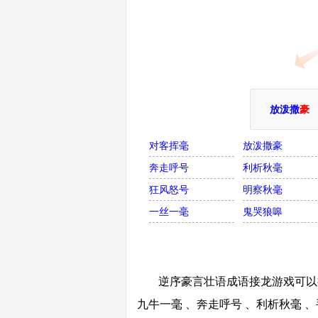
放泼撒
豪
对客挥毫
放泼撒豪
奔走呼号
利析秋毫
狂风怒号
明察秋毫
一丝一毫
鬼哭狼嗥
逆序豪言壮语成语接龙游戏可以接
九牛一毫 、奔走呼号 、利析秋毫 、