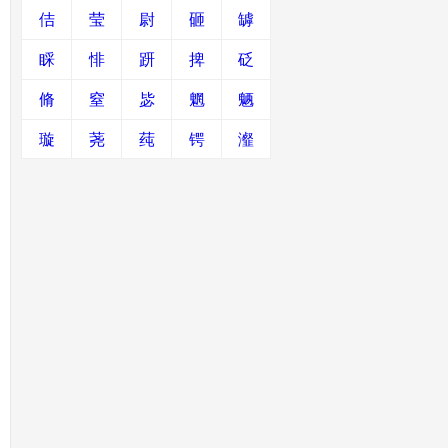
佶
莹
尉
砸
罅
睬
悱
趼
捭
砭
脩
窒
毖
魍
魉
璇
荛
莼
锷
瀣