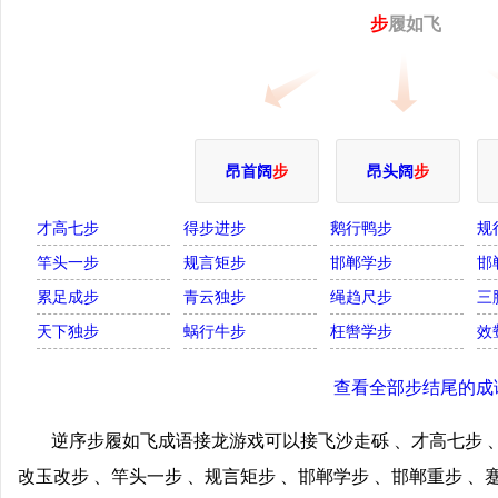
步
履如飞
昂首阔
步
昂头阔
步
才高七步
得步进步
鹅行鸭步
规
竿头一步
规言矩步
邯郸学步
邯
累足成步
青云独步
绳趋尺步
三
天下独步
蜗行牛步
枉辔学步
效
查看全部步结尾的成
逆序步履如飞成语接龙游戏可以接飞沙走砾 、才高七步 、
改玉改步 、竿头一步 、规言矩步 、邯郸学步 、邯郸重步 、