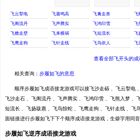
飞云掣电
飞遁鸣高
飞禽走兽
飞
飞阁流丹
飞声腾实
飞鸿印雪
飞
飞檐走壁
飞来横祸
飞短流长
飞
飞鹰走狗
飞针走线
飞鸟依人
飞
查看全部飞开头的成
相关查询：
步履如飞的意思
顺序步履如飞成语接龙游戏可以接飞沙走砾 、飞云掣电 、
飞沙走石 、飞阁流丹 、飞声腾实 、飞鸿印雪 、飞熊入梦 、
短流长 、飞扬跋扈 、飞鸟惊蛇 、飞鹰走狗 、飞针走线 、飞
面链接进行步履如飞下下个顺序成语接龙游戏，生僻字用同音
步履如飞逆序成语接龙游戏