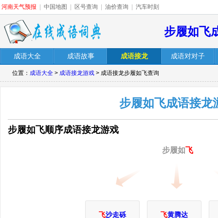
河南天气预报
|
中国地图
|
区号查询
|
油价查询
|
汽车时刻
步履如飞
成语大全
成语故事
成语接龙
成语对对子
位置：
成语大全
>
成语接龙游戏
> 成语接龙步履如飞查询
步履如飞成语接龙
步履如飞顺序成语接龙游戏
步履如
飞
飞
沙走砾
飞
黄腾达