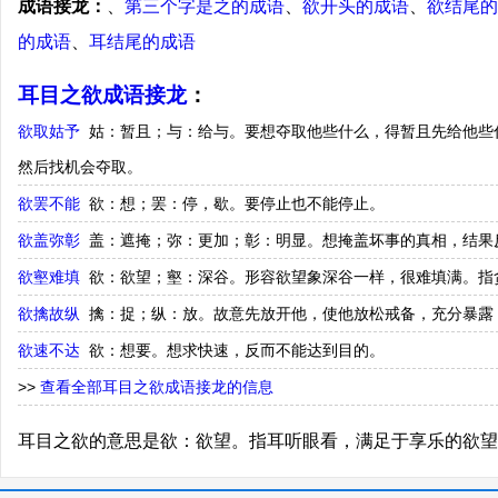
成语接龙：
、
第三个字是之的成语
、
欲开头的成语
、
欲结尾的
的成语
、
耳结尾的成语
耳目之欲成语接龙
：
欲取姑予
姑：暂且；与：给与。要想夺取他些什么，得暂且先给他些
然后找机会夺取。
欲罢不能
欲：想；罢：停，歇。要停止也不能停止。
欲盖弥彰
盖：遮掩；弥：更加；彰：明显。想掩盖坏事的真相，结果
欲壑难填
欲：欲望；壑：深谷。形容欲望象深谷一样，很难填满。指
欲擒故纵
擒：捉；纵：放。故意先放开他，使他放松戒备，充分暴露
欲速不达
欲：想要。想求快速，反而不能达到目的。
>>
查看全部耳目之欲成语接龙的信息
耳目之欲的意思是欲：欲望。指耳听眼看，满足于享乐的欲望