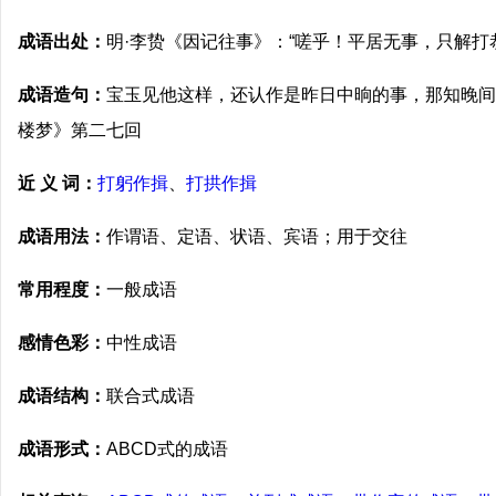
成语出处：
明·李贽《因记往事》：“嗟乎！平居无事，只解打
成语造句：
宝玉见他这样，还认作是昨日中晌的事，那知晚间
楼梦》第二七回
近 义 词：
打躬作揖
、
打拱作揖
成语用法：
作谓语、定语、状语、宾语；用于交往
常用程度：
一般成语
感情色彩：
中性成语
成语结构：
联合式成语
成语形式：
ABCD式的成语