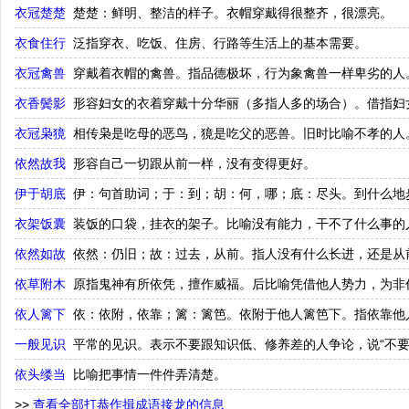
衣冠楚楚
楚楚：鲜明、整洁的样子。衣帽穿戴得很整齐，很漂亮。
衣食住行
泛指穿衣、吃饭、住房、行路等生活上的基本需要。
衣冠禽兽
穿戴着衣帽的禽兽。指品德极坏，行为象禽兽一样卑劣的人
衣香鬓影
形容妇女的衣着穿戴十分华丽（多指人多的场合）。借指妇
衣冠枭獍
相传枭是吃母的恶鸟，獍是吃父的恶兽。旧时比喻不孝的人
依然故我
形容自己一切跟从前一样，没有变得更好。
伊于胡底
伊：句首助词；于：到；胡：何，哪；底：尽头。到什么地
衣架饭囊
装饭的口袋，挂衣的架子。比喻没有能力，干不了什么事的
依然如故
依然：仍旧；故：过去，从前。指人没有什么长进，还是从
依草附木
原指鬼神有所依凭，擅作威福。后比喻凭借他人势力，为非
依人篱下
依：依附，依靠；篱：篱笆。依附于他人篱笆下。指依靠他
一般见识
平常的见识。表示不要跟知识低、修养差的人争论，说“不要
依头缕当
比喻把事情一件件弄清楚。
>>
查看全部打恭作揖成语接龙的信息