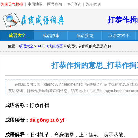
河南天气预报
|
中国地图
|
区号查询
|
油价查询
|
汽车时刻
打恭作揖
成语大全
成语故事
成语接龙
成语对对子
位置：
成语大全
>
ABCD式的成语
> 成语打恭作揖的意思及详解
打恭作揖的意思_打恭作揖
在线成语词典网（chengyu.hnehome.net）提供成语打恭作揖的意
英语翻译、打恭作揖造句等详细信息。访问地址：http://chengyu.hnehome.net/dgz
成语名称：
打恭作揖
成语读音：
dǎ gōng zuò yī
成语解释：
旧时礼节，弯身抱拳，上下摆动，表示恭敬。