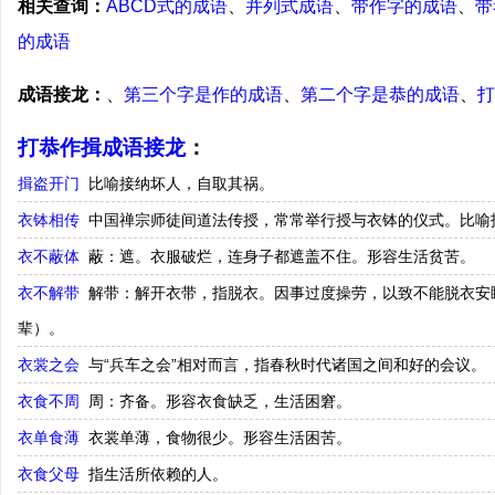
相关查询：
ABCD式的成语
、
并列式成语
、
带作字的成语
、
带
的成语
成语接龙：
、
第三个字是作的成语
、
第二个字是恭的成语
、
打
打恭作揖成语接龙
：
揖盗开门
比喻接纳坏人，自取其祸。
衣钵相传
中国禅宗师徒间道法传授，常常举行授与衣钵的仪式。比喻
衣不蔽体
蔽：遮。衣服破烂，连身子都遮盖不住。形容生活贫苦。
衣不解带
解带：解开衣带，指脱衣。因事过度操劳，以致不能脱衣安
辈）。
衣裳之会
与“兵车之会”相对而言，指春秋时代诸国之间和好的会议。
衣食不周
周：齐备。形容衣食缺乏，生活困窘。
衣单食薄
衣裳单薄，食物很少。形容生活困苦。
衣食父母
指生活所依赖的人。