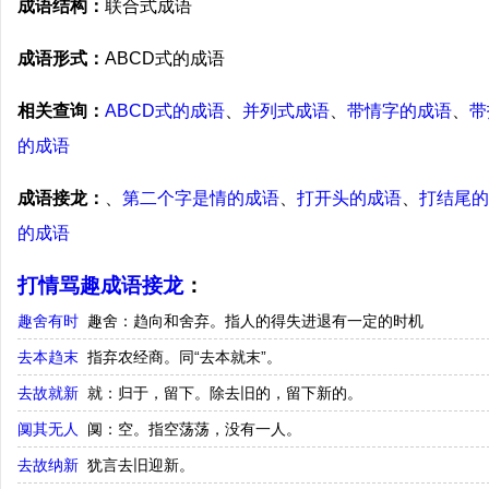
成语结构：
联合式成语
成语形式：
ABCD式的成语
相关查询：
ABCD式的成语
、
并列式成语
、
带情字的成语
、
带
的成语
成语接龙：
、
第二个字是情的成语
、
打开头的成语
、
打结尾的
的成语
打情骂趣成语接龙
：
趣舍有时
趣舍：趋向和舍弃。指人的得失进退有一定的时机
去本趋末
指弃农经商。同“去本就末”。
去故就新
就：归于，留下。除去旧的，留下新的。
阒其无人
阒：空。指空荡荡，没有一人。
去故纳新
犹言去旧迎新。