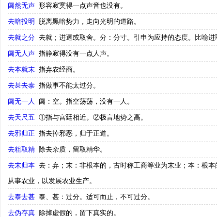
阒然无声
形容寂寞得一点声音也没有。
去暗投明
脱离黑暗势力，走向光明的道路。
去就之分
去就；进退或取舍。分：分寸。引申为应持的态度。比喻进取
阒无人声
指静寂得没有一点人声。
去本就末
指弃农经商。
去甚去泰
指做事不能太过分。
阒无一人
阒：空。指空荡荡，没有一人。
去天尺五
①指与宫廷相近。②极言地势之高。
去邪归正
指去掉邪恶，归于正道。
去粗取精
除去杂质，留取精华。
去末归本
去：弃；末：非根本的，古时称工商等业为末业；本：根本
从事农业，以发展农业生产。
去泰去甚
泰、甚：过分。适可而止，不可过分。
去伪存真
除掉虚假的，留下真实的。