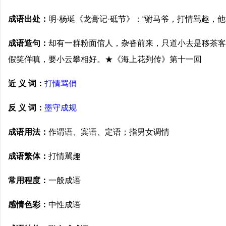
成语出处：
明·杨珽《龙膏记·砥节》：“驸马爷，打情骂趣，
成语造句：
却有一群粉面倌人，杂沓前来，只道小去是移茶客
假笑佯嗔，要小云攀相好。★《海上花列传》第十一回
近 义 词：
打情骂俏
反 义 词：
墨守成规
成语用法：
作谓语、宾语、定语；指男女调情
成语繁体：
打情駡趣
常用程度：
一般成语
感情色彩：
中性成语