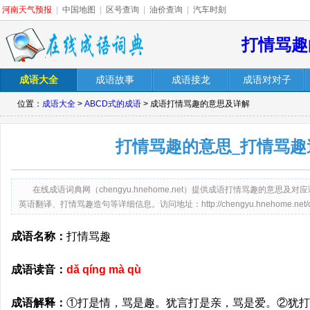
河南天气预报
|
中国地图
|
区号查询
|
油价查询
|
汽车时刻
打情骂趣
成语大全
成语故事
成语接龙
成语对对子
位置：
成语大全
>
ABCD式的成语
> 成语打情骂趣的意思及详解
打情骂趣的意思_打情骂趣
在线成语词典网（chengyu.hnehome.net）提供成语打情骂趣的意
英语翻译、打情骂趣造句等详细信息。访问地址：http://chengyu.hnehome.net/daq
成语名称：
打情骂趣
成语读音：
dǎ qíng mà qù
成语解释：
①打是情，骂是趣。犹言打是亲，骂是爱。②犹打