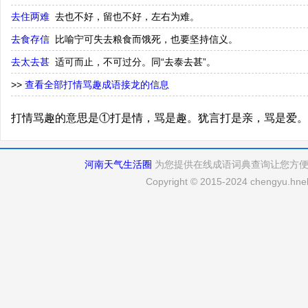
去住两难
去也不好，留也不好，左右为难。
去食存信
比喻宁可失去粮食而饿死，也要坚持信义。
去太去甚
适可而止，不可过分。同“去泰去甚”。
>>
查看全部打情骂趣成语接龙的信息
打情骂趣的意思是①打是情，骂是趣。犹言打是亲，骂是爱。
河南天气生活圈
为您提供在线成语词典查询让您方
Copyright © 2015-2024 chengyu.hneh