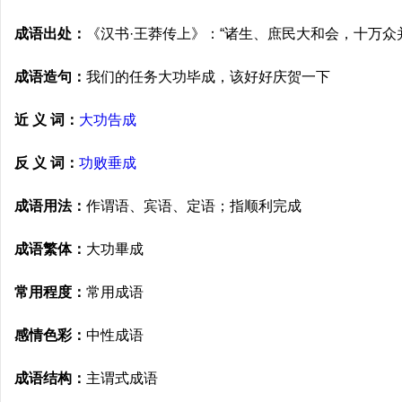
成语出处：
《汉书·王莽传上》：“诸生、庶民大和会，十万众
成语造句：
我们的任务大功毕成，该好好庆贺一下
近 义 词：
大功告成
反 义 词：
功败垂成
成语用法：
作谓语、宾语、定语；指顺利完成
成语繁体：
大功畢成
常用程度：
常用成语
感情色彩：
中性成语
成语结构：
主谓式成语